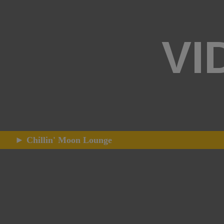
VI
► Chillin' Moon Lounge