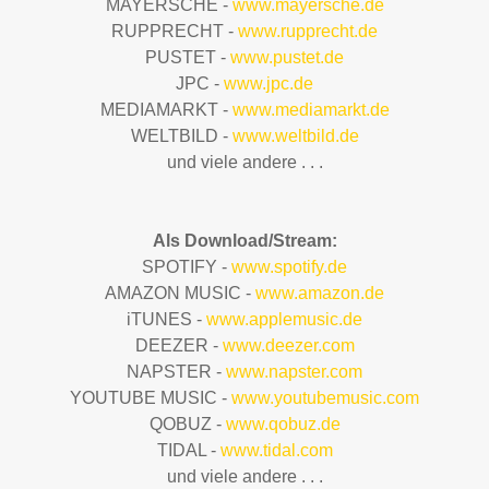
MAYERSCHE -
www.mayersche.de
RUPPRECHT -
www.rupprecht.de
PUSTET -
www.pustet.de
JPC -
www.jpc.de
MEDIAMARKT -
www.mediamarkt.de
WELTBILD -
www.weltbild.de
und viele andere . . .
Als Download/Stream:
SPOTIFY -
www.spotify.de
AMAZON MUSIC -
www.amazon.de
iTUNES -
www.applemusic.de
DEEZER -
www.deezer.com
NAPSTER -
www.napster.com
YOUTUBE MUSIC -
www.youtubemusic.com
QOBUZ -
www.qobuz.de
TIDAL -
www.tidal.com
und viele andere . . .