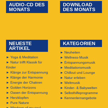
AUDIO-CD DES
DOWNLOAD
MONATS
DES MONATS
NEUESTE
KATEGORIEN
ARTIKEL
►
Neuheiten
►
Yoga & Meditation
►
Wellness-Musik
►
Natur trifft Klassik für
►
Entspannungsmusik
Kinder
►
Meditationsmusik
►
Klänge zur Entspannung
►
Chillout und Lounge
►
Klänge der Harmonie
►
Natur erleben
►
Energie der Chakren
►
Weltmusik
►
Golden Horizons
►
Kinder- & Babywelten
►
Oasen der Entspannung
►
Selbsthilfeprogramme
►
Herzklopfen
►
Kennenlernangebote
►
Pure Nature
►
Windows of my soul