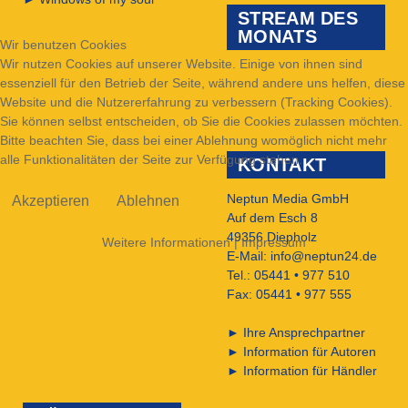
STREAM DES
MONATS
Wir benutzen Cookies
Wir nutzen Cookies auf unserer Website. Einige von ihnen sind
essenziell für den Betrieb der Seite, während andere uns helfen, diese
Website und die Nutzererfahrung zu verbessern (Tracking Cookies).
Sie können selbst entscheiden, ob Sie die Cookies zulassen möchten.
Bitte beachten Sie, dass bei einer Ablehnung womöglich nicht mehr
alle Funktionalitäten der Seite zur Verfügung stehen.
KONTAKT
Neptun Media GmbH
Akzeptieren
Ablehnen
Auf dem Esch 8
49356 Diepholz
Weitere Informationen
|
Impressum
E-Mail:
info@neptun24.de
Tel.: 05441 • 977 510
Fax: 05441 • 977 555
►
Ihre Ansprechpartner
►
Information für Autoren
►
Information für Händler