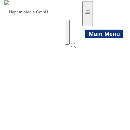
Main Menu
HOME
NEWS
PRODUKTE
KÜNSTLER
VIDEO TRAILER
PLAYLISTS
KONTAKT/INFO